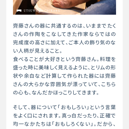
MAGAZINE
齊藤さんの器に共通するのは、いままでたく
さんの作陶をこなしてきた作家ならではの
完成度の高さに加えて、ご本人の飾り気のな
い人柄が見えること。
食べることが大好きという齊藤さん。料理を
特定商取引法に基づく表示
盛った時に美味しく見えるように、とリムの形
プライバシーポリシー
状や余白など計算して作られた器には齊藤
FAQ
さんの大らかな雰囲気が漂っていて、こちら
の心も、なんだかほっこりしてきます。
サブスク / レンタルご利用ガイド（カウリル）
そして、器について「おもしろい」という言葉
をよく口にされます。真っ白だったり、正確で
サブスク / レンタル規約（カウリル）
均一なかたちは「おもしろくない」。だから、