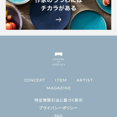
盛り付け例や
最新情報をCheck
CONCEPT
ITEM
ARTIST
MAGAZINE
特定商取引法に基づく表示
プライバシーポリシー
FAQ