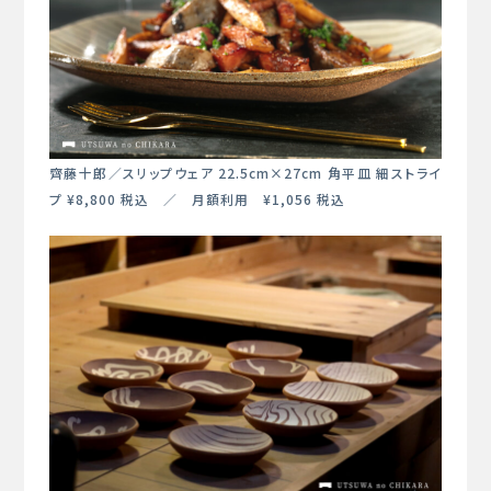
齊藤十郎／スリップウェア 22.5cm×27cm 角平皿 細ストライ
プ ¥8,800 税込 ／ 月額利用 ¥1,056 税込