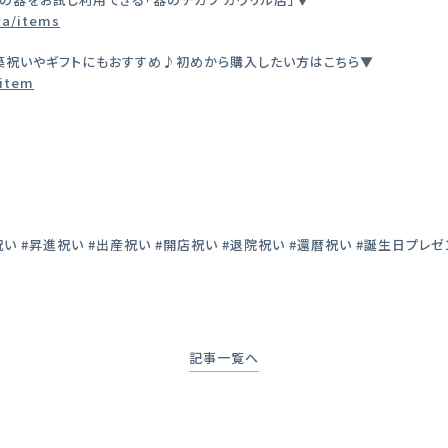
wa/items
築祝いやギフトにもおすすめ♪初めから購入したい方はこちら▼
#item
い #昇進祝い #出産祝い #開店祝い #退院祝い #還暦祝い #誕生日プレゼ
記事一覧へ